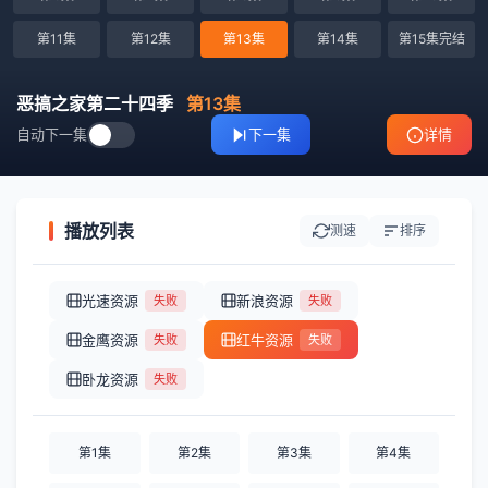
第11集
第12集
第13集
第14集
第15集完结
恶搞之家第二十四季
第13集
自动下一集
下一集
详情
播放列表
测速
排序
光速资源
新浪资源
失败
失败
金鹰资源
红牛资源
失败
失败
卧龙资源
失败
第1集
第2集
第3集
第4集