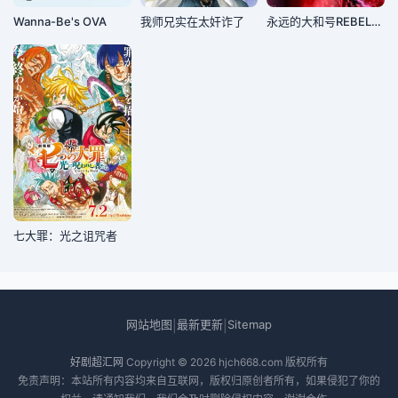
Wanna-Be's OVA
我师兄实在太奸诈了
永远的大和号REBEL3199第六章碧蓝迷宫
七大罪：光之诅咒者
网站地图
最新更新
Sitemap
|
|
好剧超汇网
Copyright © 2026
hjch668.com
版权所有
免责声明：本站所有内容均来自互联网，版权归原创者所有，如果侵犯了你的