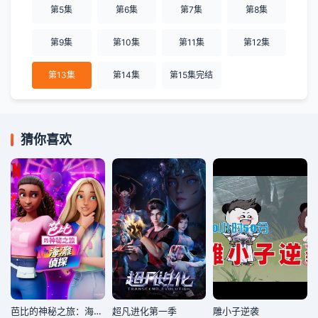
第5集
第6集
第7集
第8集
第9集
第10集
第11集
第12集
第13集
第14集
第15集完结
猜你喜欢
芭比的神秘之旅：海滩探案集国语版
超凡进化第一季
雕小子逆袭