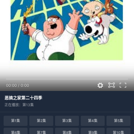
00:00
/
0:00
恶搞之家第二十四季
正在播放：第13集
第1集
第2集
第3集
第4集
第5集
第6集
第7集
第8集
第9集
第10集