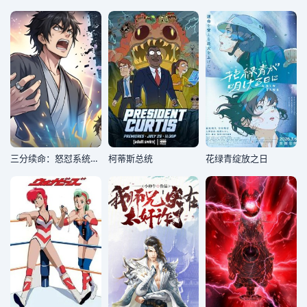
三分续命：怒怼系统，遇强则强
柯蒂斯总统
花绿青绽放之日