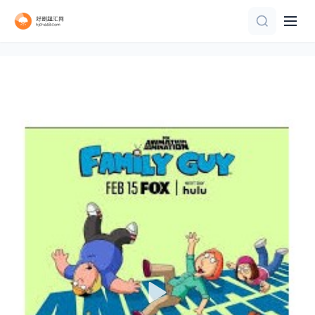
第8集完结
第60集完结
一口气看完
第27集完结
更新至02集
TC中字
第1集完结
第19集
已完结
正片