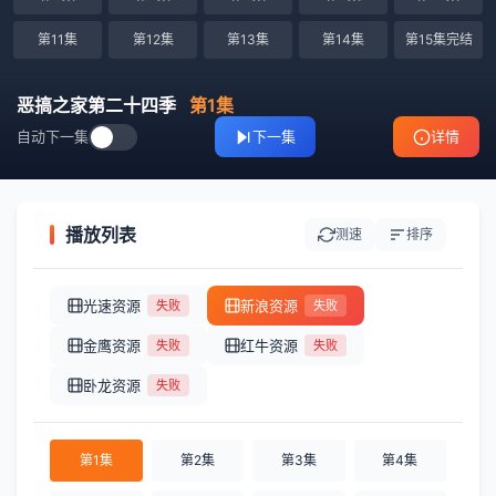
第11集
第12集
第13集
第14集
第15集完结
恶搞之家第二十四季
第1集
自动下一集
下一集
详情
播放列表
测速
排序
光速资源
新浪资源
失败
失败
金鹰资源
红牛资源
失败
失败
卧龙资源
失败
第1集
第2集
第3集
第4集