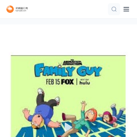
连载中 连载到5集
第9集
第15集
TC国语
第12集完结
第5集
第126集已完结
第2集
第10集
第12集完结