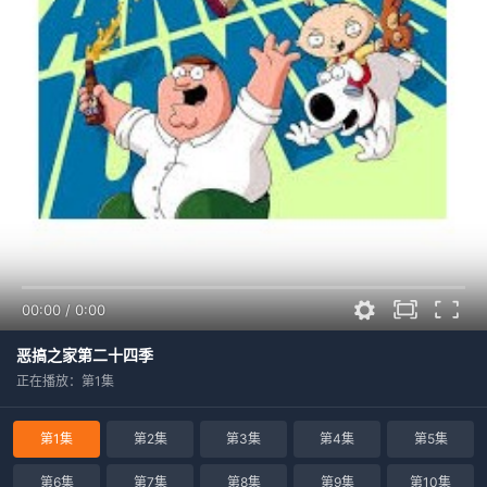
00:00
/
0:00
恶搞之家第二十四季
正在播放：第1集
第1集
第2集
第3集
第4集
第5集
第6集
第7集
第8集
第9集
第10集