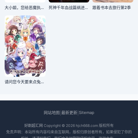
大小姐，您给恶魔执事调成啥了2
死神千年血战篇祸进谭(2026)
跟着书本去旅行第2季
请问您今天要来点兔子吗，第二季
网站地图
最新更新
Sitemap
|
|
好剧超汇网
Copyright © 2026
hjch668.com
版权所有
免责声明：本站所有内容均来自互联网，版权归原创者所有，如果侵犯了你的