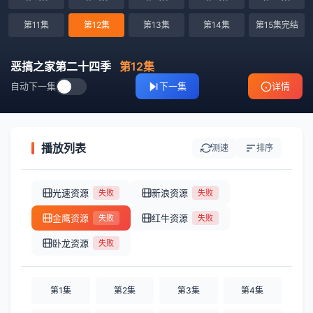
第11集
第12集
第13集
第14集
第15集完结
恶搞之家第二十四季
第12集
自动下一集
下一集
详情
播放列表
测速
排序
光速资源
新浪资源
失败
失败
金鹰资源
红牛资源
失败
失败
卧龙资源
失败
第1集
第2集
第3集
第4集