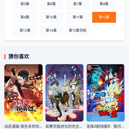
第5集
第6集
第7集
第8集
第9集
第10集
第11集
第12集
第13集
第14集
第15集完结
猜你喜欢
动态漫画·我在末世捡属性
如果究极进化的完全沉浸RPG比现实更可恶的话 2021
龙珠Z剧场版9：银河面临危机!! 身手不凡的高手!!