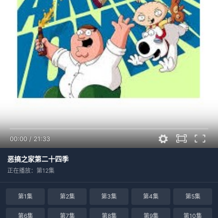
00:00
/
21:33
恶搞之家第二十四季
正在播放：第12集
第1集
第2集
第3集
第4集
第5集
第6集
第7集
第8集
第9集
第10集