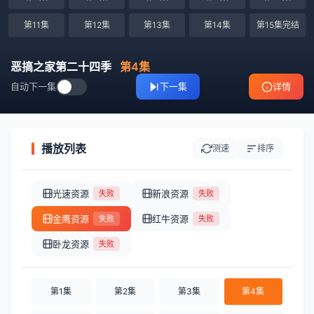
第11集
第12集
第13集
第14集
第15集完结
恶搞之家第二十四季
第4集
自动下一集
下一集
详情
播放列表
测速
排序
光速资源
新浪资源
失败
失败
金鹰资源
红牛资源
失败
失败
卧龙资源
失败
第1集
第2集
第3集
第4集