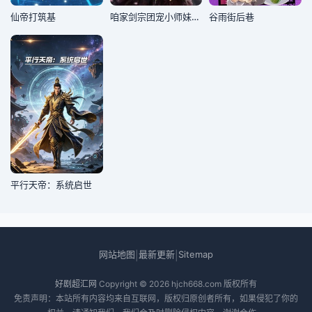
仙帝打筑基
咱家剑宗团宠小师妹第一季
谷雨街后巷
平行天帝：系统启世
网站地图
最新更新
Sitemap
|
|
好剧超汇网
Copyright © 2026
hjch668.com
版权所有
免责声明：本站所有内容均来自互联网，版权归原创者所有，如果侵犯了你的