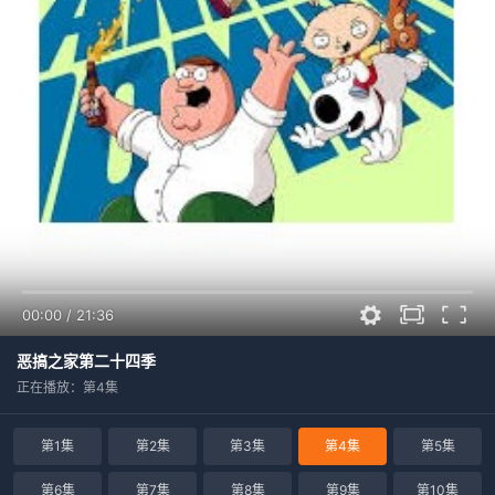
00:00
/
21:36
恶搞之家第二十四季
正在播放：第4集
第1集
第2集
第3集
第4集
第5集
第6集
第7集
第8集
第9集
第10集