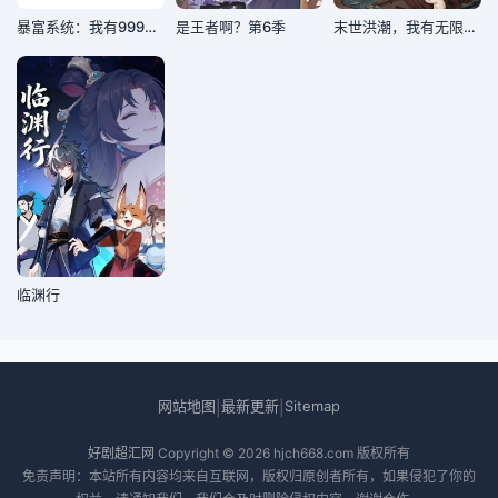
暴富系统：我有999个新马甲
是王者啊？第6季
末世洪潮，我有无限空间
临渊行
网站地图
最新更新
Sitemap
|
|
好剧超汇网
Copyright © 2026
hjch668.com
版权所有
免责声明：本站所有内容均来自互联网，版权归原创者所有，如果侵犯了你的