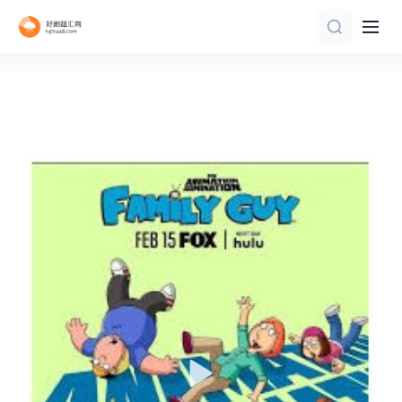
第11集完结
第17集完结
第20集
全集完结
更新至高清
连载中 连载到19集
更新至07集
第1集
第20集完结
更新至04集