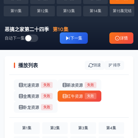
第11集
第12集
第13集
第14集
第15集完结
恶搞之家第二十四季
第10集
自动下一集
下一集
详情
播放列表
测速
排序
光速资源
新浪资源
失败
失败
金鹰资源
红牛资源
失败
失败
卧龙资源
失败
第1集
第2集
第3集
第4集