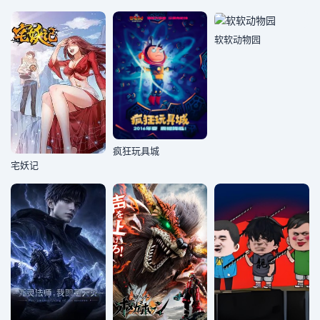
软软动物园
疯狂玩具城
宅妖记