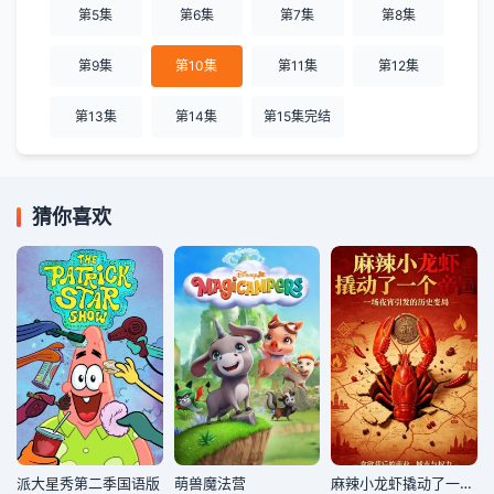
第5集
第6集
第7集
第8集
第9集
第10集
第11集
第12集
第13集
第14集
第15集完结
猜你喜欢
派大星秀第二季国语版
萌兽魔法营
麻辣小龙虾撬动了一个帝国