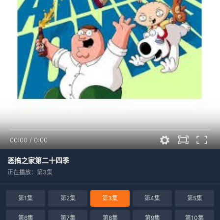
00:00
/
0:00
恶搞之家第二十四季
正在播放：第3集
第1集
第2集
第3集
第4集
第5集
第6集
第7集
第8集
第9集
第10集