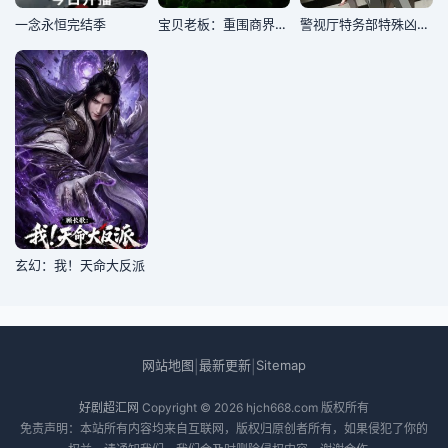
一念永恒完结季
宝贝老板：重围商界第二季国语版
警视厅特务部特殊凶恶犯对策室第七课
玄幻：我！天命大反派
网站地图
最新更新
Sitemap
|
|
好剧超汇网
Copyright © 2026
hjch668.com
版权所有
免责声明：本站所有内容均来自互联网，版权归原创者所有，如果侵犯了你的