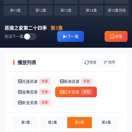
第11集
第12集
第13集
第14集
第15集完结
恶搞之家第二十四季
第3集
自动下一集
下一集
详情
播放列表
测速
排序
光速资源
新浪资源
失败
失败
金鹰资源
红牛资源
失败
失败
卧龙资源
失败
第1集
第2集
第3集
第4集