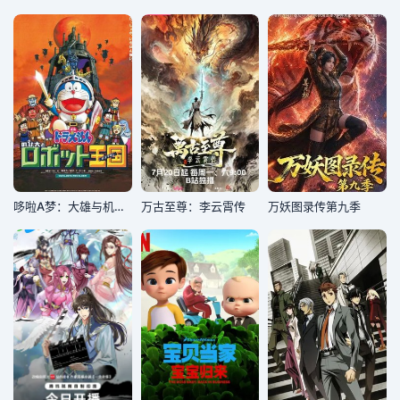
哆啦A梦：大雄与机器人王国
万古至尊：李云霄传
万妖图录传第九季