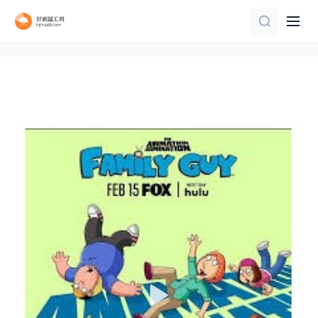
已完结
更新至15集
第41集
HD国语
更新至08集
第107集已完结
连载中 连载到5集
第23集完结
完结
更新至第09集