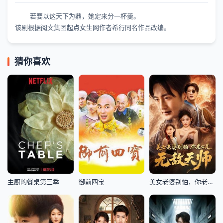
若要以这天下为鼎，她定来分一杯羹。
该剧根据阅文集团起点女生网作者希行同名作品改编。
猜你喜欢
主厨的餐桌第三季
御前四宝
美女老婆别怕，你老公是无敌天师