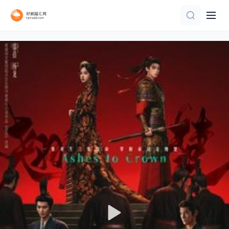
更新至02集
已完结
全集
全集
全集
第8集
全集
第6集完结
已完结
连载中 连载到1集