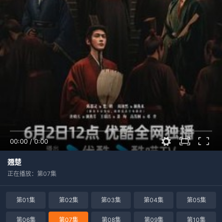
00:00
/
0:00
翘楚
正在播放：第07集
第01集
第02集
第03集
第04集
第05集
第06集
第07集
第08集
第09集
第10集