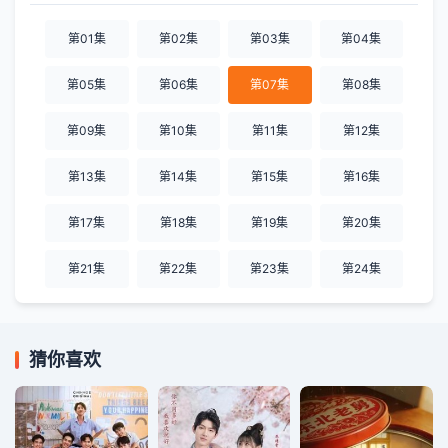
第01集
第02集
第03集
第04集
第05集
第06集
第07集
第08集
第09集
第10集
第11集
第12集
第13集
第14集
第15集
第16集
第17集
第18集
第19集
第20集
第21集
第22集
第23集
第24集
猜你喜欢