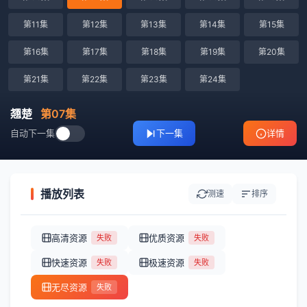
第11集
第12集
第13集
第14集
第15集
第16集
第17集
第18集
第19集
第20集
第21集
第22集
第23集
第24集
翘楚
第07集
自动下一集
下一集
详情
播放列表
测速
排序
高清资源
优质资源
失败
失败
快速资源
极速资源
失败
失败
无尽资源
失败