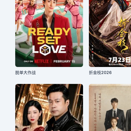
脱单大作战
折金枝2026