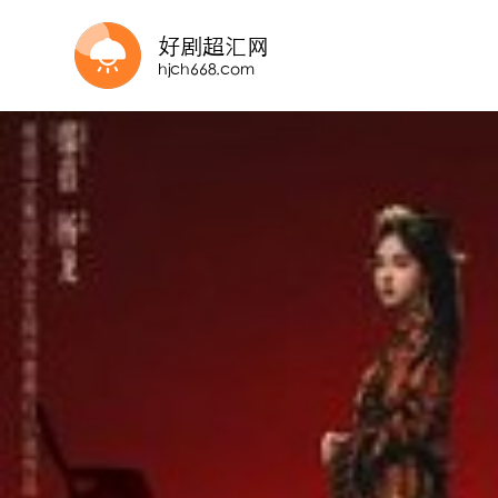
全6集
更新第24集
更新至30集
全集
更新至第12集
全集
完结
全集
已完结
完结