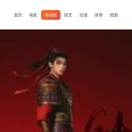
首页
电影
电视剧
综艺
动漫
体育
短剧