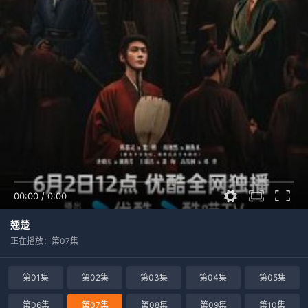
00:00
/
0:00
翘楚
正在播放：第07集
第01集
第02集
第03集
第04集
第05集
第06集
第07集
第08集
第09集
第10集