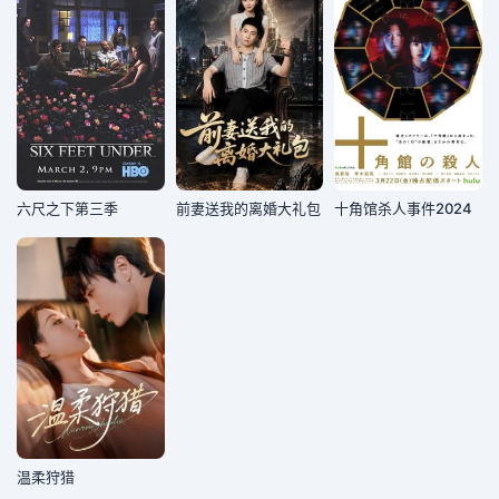
六尺之下第三季
前妻送我的离婚大礼包
十角馆杀人事件2024
温柔狩猎