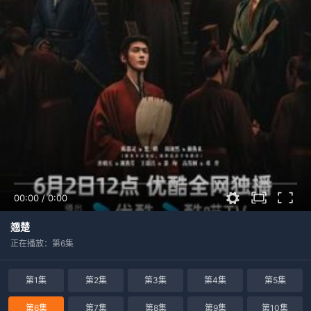
00:00
/
0:00
翘楚
正在播放：第6集
第1集
第2集
第3集
第4集
第5集
第6集
第7集
第8集
第9集
第10集