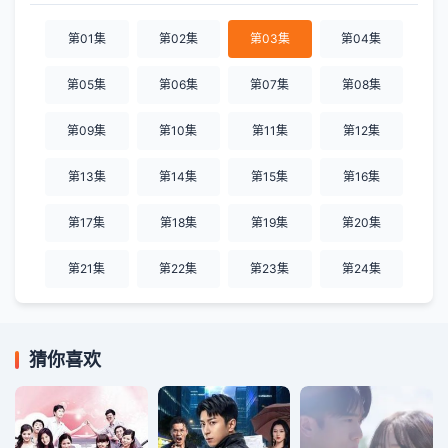
第01集
第02集
第03集
第04集
第05集
第06集
第07集
第08集
第09集
第10集
第11集
第12集
第13集
第14集
第15集
第16集
第17集
第18集
第19集
第20集
第21集
第22集
第23集
第24集
猜你喜欢