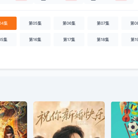
04集
第05集
第06集
第07集
第0
15集
第16集
第17集
第18集
第1