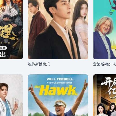
祝你新婚快乐
詹姆斯·梅：