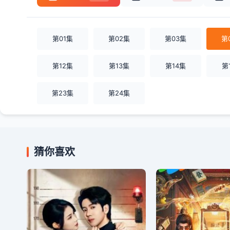
第01集
第02集
第03集
第
第12集
第13集
第14集
第
第23集
第24集
猜你喜欢