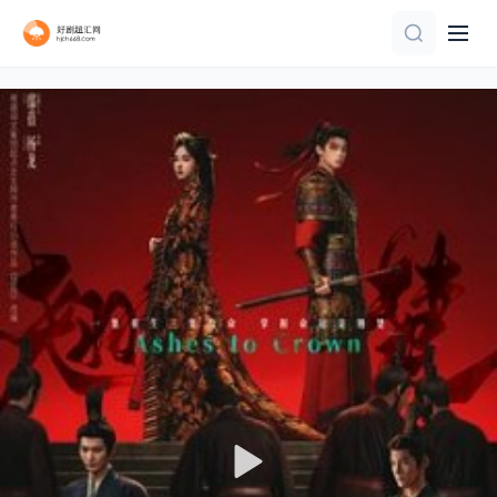
完结
已完结
完结
完结
已完结 共16集
完结
完结
完结
第20集完结
完结