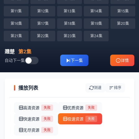
第11集
第12集
第13集
第14集
第15集
第16集
第17集
第18集
第19集
第20集
第21集
第22集
第23集
第24集
翘楚
第2集
自动下一集
下一集
详情
播放列表
测速
排序
高清资源
优质资源
失败
失败
快速资源
极速资源
失败
失败
无尽资源
失败