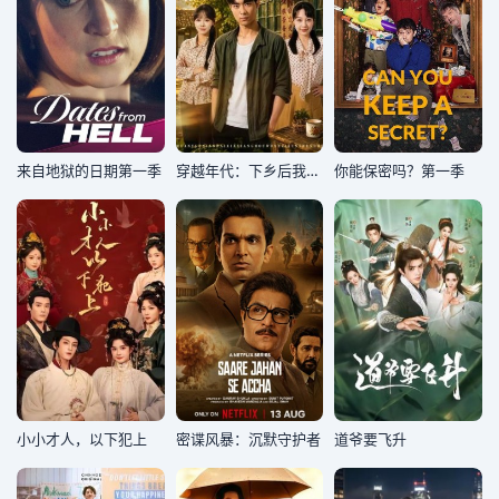
来自地狱的日期第一季
穿越年代：下乡后我的滋润生活
你能保密吗？第一季
小小才人，以下犯上
密谍风暴：沉默守护者
道爷要飞升