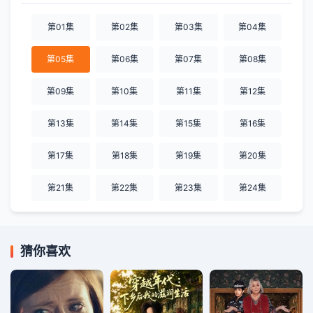
第01集
第02集
第03集
第04集
第05集
第06集
第07集
第08集
第09集
第10集
第11集
第12集
第13集
第14集
第15集
第16集
第17集
第18集
第19集
第20集
第21集
第22集
第23集
第24集
猜你喜欢