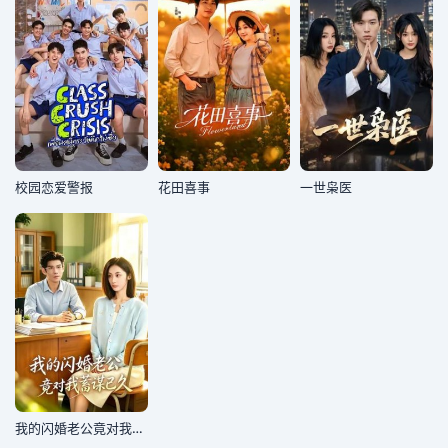
校园恋爱警报
花田喜事
一世枭医
我的闪婚老公竟对我蓄谋已久