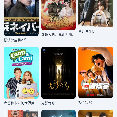
黑江与江间
穿越大唐，我让外邦能歌善舞
横滨邻居第2季
格斗实况
库普和卡米问世界第二季
光影传奇