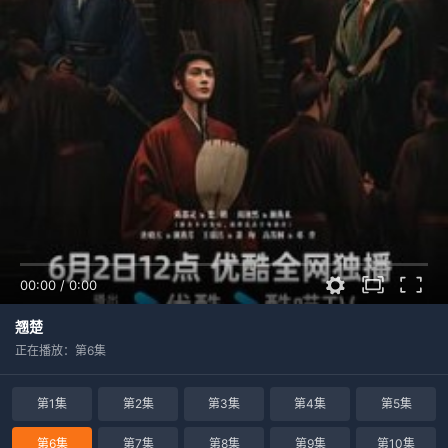
00:00
/
0:00
翘楚
正在播放：第6集
第1集
第2集
第3集
第4集
第5集
第6集
第7集
第8集
第9集
第10集