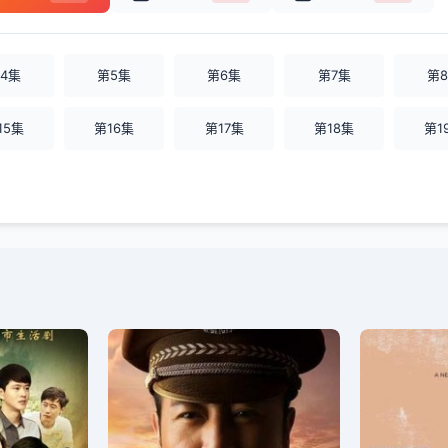
4集
第5集
第6集
第7集
第
15集
第16集
第17集
第18集
第1