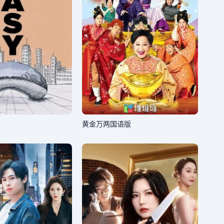
黄金万两国语版