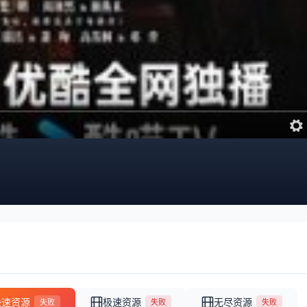
快速资源
极速资源
无尽资源
失败
失败
失败