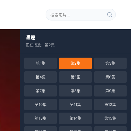
翘楚
正在播放：第2集
第1集
第2集
第3集
第4集
第5集
第6集
第7集
第8集
第9集
第10集
第11集
第12集
第13集
第14集
第15集