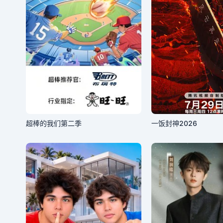
超棒的我们第二季​
一饭封神2026