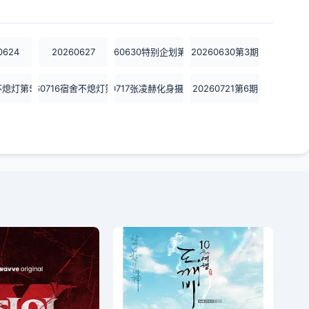
0624
20260627
20260630特别企划第2期
20260630第3期
5不熄灯第5期
20260716宿舍不熄灯第6期
20260717张凌赫化身摄影师乓
20260721第6期