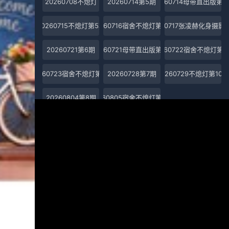
20260708不熄灯
20260714第5期
20260714母带直出版第5
20260715不熄灯第5期
20260716宿舍不熄灯第6期
20260717张凌赫化身摄影
20260721第6期
20260721母带直出版第6期
20260722宿舍不熄灯第
20260723宿舍不熄灯第9期
20260728第7期
20260729不熄灯第10
20260804第8期
20260805宿舍不熄灯第11期