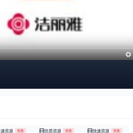
极速资源
优质资源
快速资源
失败
失败
失败