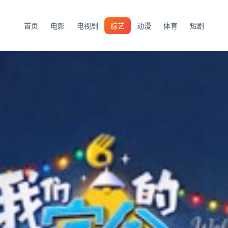
首页
电影
电视剧
综艺
动漫
体育
短剧