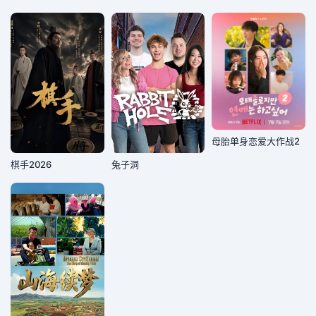
母胎单身恋爱大作战2
棋手2026
兔子洞