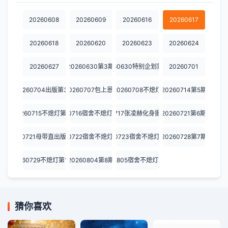
20260608
20260609
20260616
20260617
20260618
20260620
20260623
20260624
20260627
20260630第3期
20260630特别企划第2期
20260701
20260704出版第3期
20260707包上恩V
20260708不熄灯
20260714第5期
20260715不熄灯第5期
20260716宿舍不熄灯第6期
20260717张凌赫化身摄影师乓
20260721第6期
20260721母带直出版第6期
20260722宿舍不熄灯第8期
20260723宿舍不熄灯第9期
20260728第7期
20260729不熄灯第10期
20260804第8期
20260805宿舍不熄灯第11期
猜你喜欢