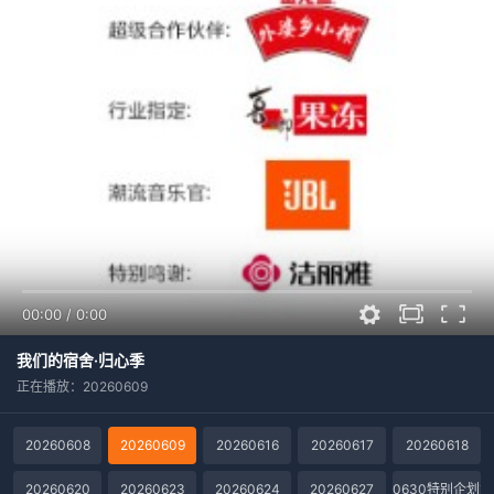
00:00
/
0:00
我们的宿舍·归心季
正在播放：20260609
20260608
20260609
20260616
20260617
20260618
20260620
20260623
20260624
20260627
20260630特别企划第