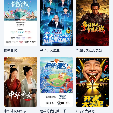
伦敦合伙
AI了，大医生
争洛阳之官渡之战
中华才女风华录
超棒的我们第二季
开“麦”大笑吧