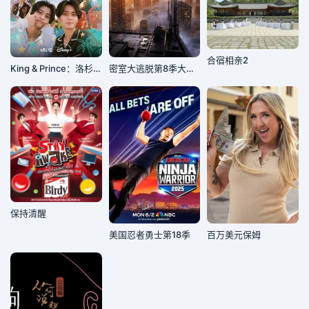
合宿相亲2
King & Prince：洛杉矶二人行
密室大逃脱第8季大神版
保持清醒
美国忍者勇士第18季
百万美元保姆