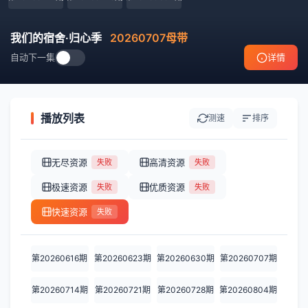
我们的宿舍·归心季
20260707母带
自动下一集
详情
播放列表
测速
排序
无尽资源
高清资源
失败
失败
极速资源
优质资源
失败
失败
快速资源
失败
第20260616期
第20260623期
第20260630期
第20260707期
第20260714期
第20260721期
第20260728期
第20260804期