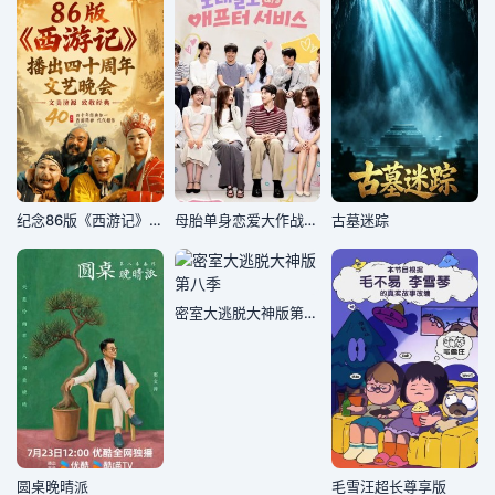
纪念86版《西游记》播出四十周年文艺晚会
母胎单身恋爱大作战2节目售后
古墓迷踪
密室大逃脱大神版第八季
圆桌晚晴派
毛雪汪超长尊享版