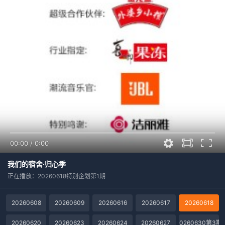
00:00
/
0:00
我们的宿舍·归心季
正在播放：20260618特别企划第1期
20260608
20260609
20260616
20260617
20260618
20260620
20260623
20260624
20260627
20260630第3期