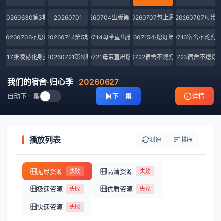
20260630第3期
20260701
20260704出版第3期
20260707包上恩V
20260707母带
20260708不熄灯
20260714第5期
20260714母带直出版第5期
20260715不熄灯第5期
20260716宿舍不熄灯
60717张凌赫化身摄影师乓
20260721第6期
20260721母带直出版第6期
20260722宿舍不熄灯第8期
20260723宿舍不熄灯
20260728第7期
20260729不熄灯第10期
20260804第8期
20260805宿舍不熄灯第11期
我们的宿舍·归心季
20260627
自动下一集
下一集
详情
播放列表
测速
排序
无尽资源
高清资源
失败
失败
极速资源
优质资源
失败
失败
快速资源
失败