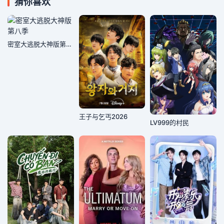
猜你喜欢
密室大逃脱大神版第八季
王子与乞丐2026
LV999的村民