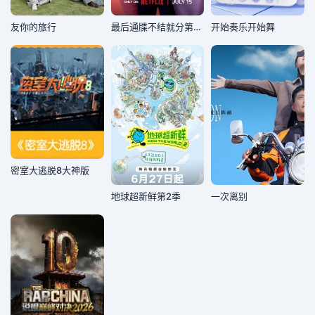
友你的旅行
最后通牒不结就分第四季
开始奏乐开始舞
密室大逃脱8大神版
地球超新鲜第2季
一次离别