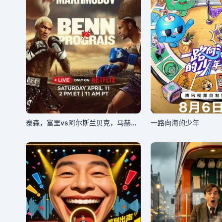
泰森，富里vs阿尔斯兰贝克，马赫穆多夫
一路向海的少年