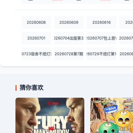
20260608
20260609
20260616
202
20260701
20260704出版第3期
20260707包上恩V
20260
20260723宿舍不熄灯第9期
20260728第7期
20260729不熄灯第10期
20260
猜你喜欢