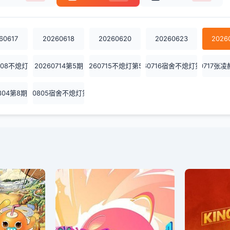
60617
20260618
20260620
20260623
2026
708不熄灯
20260714第5期
20260715不熄灯第5期
20260716宿舍不熄灯第6期
20260717
804第8期
20260805宿舍不熄灯第11期