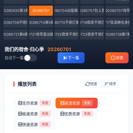
20260630第3期
20260701
20260704出版第3期
20260707包上恩V
20260707母带
20260708不熄灯
20260714第5期
20260715不熄灯第5期
20260716宿舍不熄灯第6期
20260717张凌赫化身
20260721第6期
20260721母带直出版第6期
20260722宿舍不熄灯第8期
20260723宿舍不熄灯第9期
20260728第7期
0260729不熄灯第10期
20260804第8期
20260805宿舍不熄灯第11期
我们的宿舍·归心季
20260701
自动下一集
下一集
详情
播放列表
测速
排序
无尽资源
高清资源
失败
失败
极速资源
优质资源
失败
失败
快速资源
失败