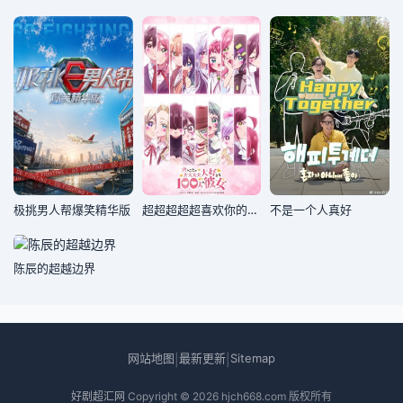
极挑男人帮爆笑精华版
超超超超超喜欢你的100个女朋友第三季
不是一个人真好
陈辰的超越边界
网站地图
最新更新
Sitemap
|
|
好剧超汇网
Copyright © 2026
hjch668.com
版权所有