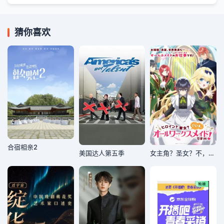
猜你喜欢
合宿相亲2
美国达人第五季
女主角？圣女？不，我是杂役女仆(自豪)！