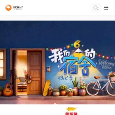
第6集
更新第31集
第6集
第3期
第6集 王凯沐的故事
更新至20260715第30期
第1期
第2期
第4集
第2期