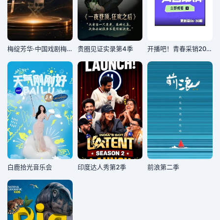
梅绽芳华·中国戏剧梅花奖艺术家口述史
贵圈见证实录第4季
开播吧！青春采销2026
白鹿拾光音乐会
印度达人秀第2季
前浪第二季