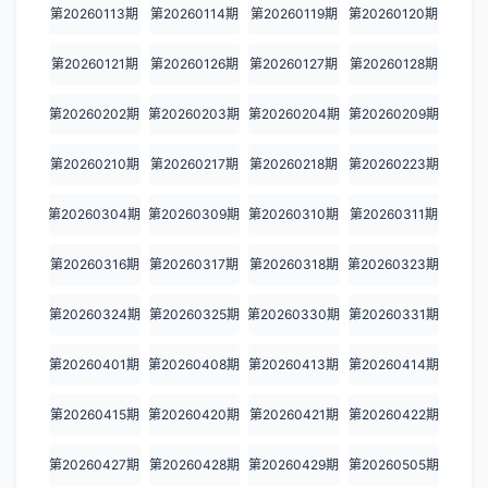
第20260113期
第20260114期
第20260119期
第20260120期
第20260616期
第20260617期
第20260618期
第20260622期
第20260623期
第20260121期
第20260126期
第20260127期
第20260128期
第20260624期
第20260629期
第20260630期
第20260701期
第20260706期
第20260202期
第20260203期
第20260204期
第20260209期
第20260707期
第20260708期
第20260713期
第20260714期
第20260715期
第20260716期
第20260720期
第20260721期
第20260722期
第20260723期
第20260210期
第20260217期
第20260218期
第20260223期
第20260803期
第20260804期
第20260805期
第20260806期
第20260304期
第20260309期
第20260310期
第20260311期
第20260316期
第20260317期
第20260318期
第20260323期
第20260324期
第20260325期
第20260330期
第20260331期
第20260401期
第20260408期
第20260413期
第20260414期
第20260415期
第20260420期
第20260421期
第20260422期
第20260427期
第20260428期
第20260429期
第20260505期