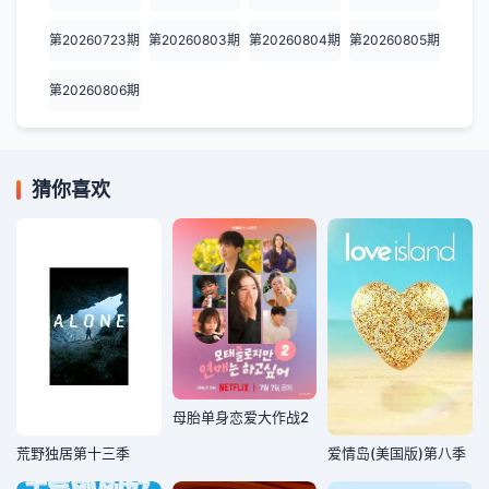
第20260723期
第20260803期
第20260804期
第20260805期
第20260806期
猜你喜欢
母胎单身恋爱大作战2
荒野独居第十三季
爱情岛(美国版)第八季