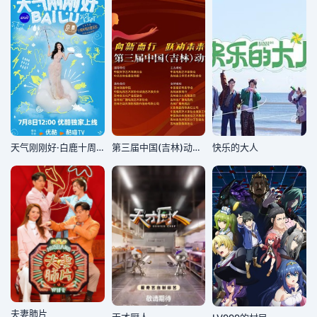
天气刚刚好·白鹿十周年拾光音乐会
第三届中国(吉林)动漫大会晚会
快乐的大人
夫妻肺片