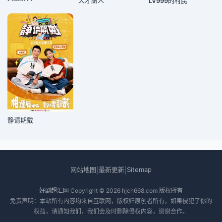
天才厨人
LV999的村民
静请期戴
网站地图
最新更新
Sitemap
|
|
好剧超汇网
Copyright © 2026
hjch668.com
版权所有
免责声明：本站所有内容均来自互联网，版权归原创者所有，如果侵犯了你的
权益，请通知我们，我们会及时删除侵权内容，谢谢合作。