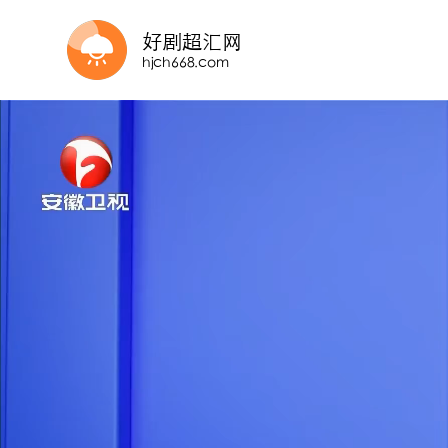
第3期
更新至第35集
20260806萧敬腾澄清造谣落泪
更新至第13集
已完结
第3期
20260731第2期下
更新至20260802期纯享版
更新至20260807期
更新至第20260805期