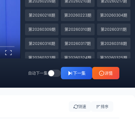
第20260209期
第20260210期
第20260217期
第20260218期
第20260223期
第20260304期
第20260309期
第20260310期
第20260311期
第20260316期
第20260317期
第20260318期
第20260323期
第20260324期
第20260325期
第20260330期
第20260331期
第20260401期
自动下一集
下一集
详情
第20260408期
第20260413期
第20260414期
第20260415期
第20260420期
第20260421期
测速
排序
第20260422期
第20260427期
第20260428期
第20260429期
第20260505期
第20260506期