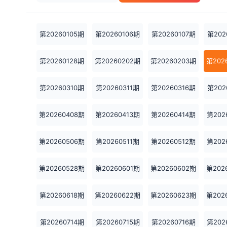
第20260105期
第20260106期
第20260107期
第202
第20260128期
第20260202期
第20260203期
第202
第20260310期
第20260311期
第20260316期
第202
第20260408期
第20260413期
第20260414期
第202
第20260506期
第20260511期
第20260512期
第202
第20260528期
第20260601期
第20260602期
第202
第20260618期
第20260622期
第20260623期
第202
第20260714期
第20260715期
第20260716期
第202