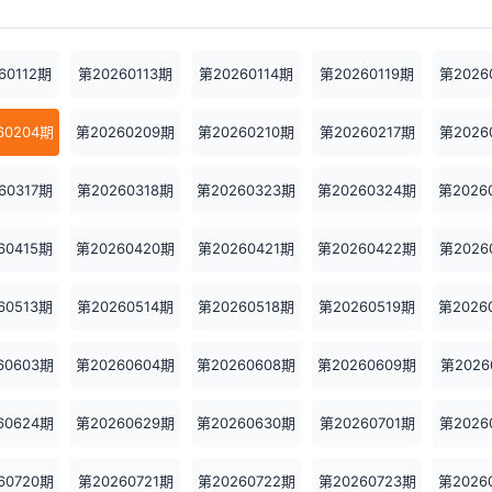
60112期
第20260113期
第20260114期
第20260119期
第2026
60204期
第20260209期
第20260210期
第20260217期
第2026
60317期
第20260318期
第20260323期
第20260324期
第2026
60415期
第20260420期
第20260421期
第20260422期
第2026
60513期
第20260514期
第20260518期
第20260519期
第2026
60603期
第20260604期
第20260608期
第20260609期
第2026
60624期
第20260629期
第20260630期
第20260701期
第2026
60720期
第20260721期
第20260722期
第20260723期
第2026