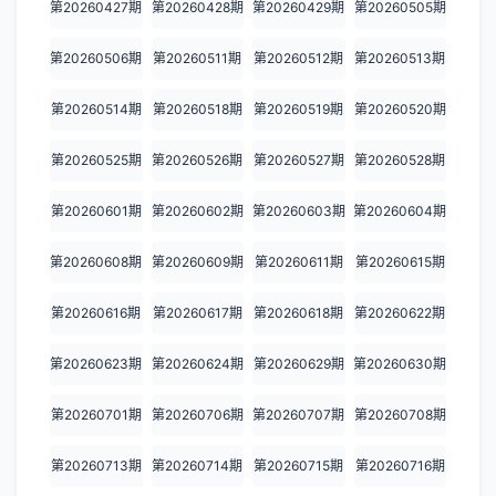
第20260427期
第20260428期
第20260429期
第20260505期
第20260506期
第20260511期
第20260512期
第20260513期
第20260514期
第20260518期
第20260519期
第20260520期
第20260525期
第20260526期
第20260527期
第20260528期
第20260601期
第20260602期
第20260603期
第20260604期
第20260608期
第20260609期
第20260611期
第20260615期
第20260616期
第20260617期
第20260618期
第20260622期
第20260623期
第20260624期
第20260629期
第20260630期
第20260701期
第20260706期
第20260707期
第20260708期
第20260713期
第20260714期
第20260715期
第20260716期