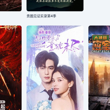
贵圈见证实录第4季