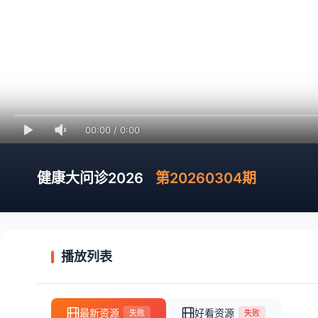
00:00
/
0:00
健康大问诊2026
第20260304期
播放列表
最新资源
好看资源
失败
失败