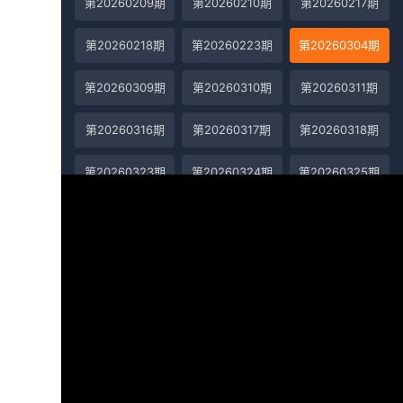
第20260209期
第20260210期
第20260217期
第20260218期
第20260223期
第20260304期
第20260309期
第20260310期
第20260311期
第20260316期
第20260317期
第20260318期
第20260323期
第20260324期
第20260325期
第20260330期
第20260331期
第20260401期
第20260408期
第20260413期
第20260414期
第20260415期
第20260420期
第20260421期
第20260422期
第20260427期
第20260428期
第20260429期
第20260505期
第20260506期