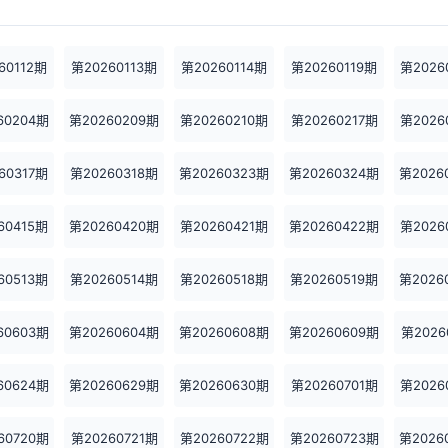
60112期
第20260113期
第20260114期
第20260119期
第2026
60204期
第20260209期
第20260210期
第20260217期
第2026
60317期
第20260318期
第20260323期
第20260324期
第2026
60415期
第20260420期
第20260421期
第20260422期
第2026
60513期
第20260514期
第20260518期
第20260519期
第2026
60603期
第20260604期
第20260608期
第20260609期
第2026
60624期
第20260629期
第20260630期
第20260701期
第2026
60720期
第20260721期
第20260722期
第20260723期
第2026