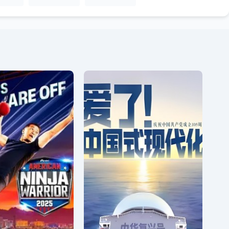
第20260701期
第20260706期
第20260707期
第20260708期
第20260713期
第20260714期
第20260715期
第20260716期
第20260720期
第20260721期
第20260722期
第20260723期
第20260803期
第20260804期
第20260805期