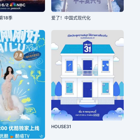
第18季
爱了！中国式现代化
HOUSE31