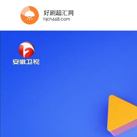
第4期
更新至第03集
完结
更新至02期
第7期
第6集 王凯沐的故事
更新第13集
10全集
更新至20260709期
更新至第04集