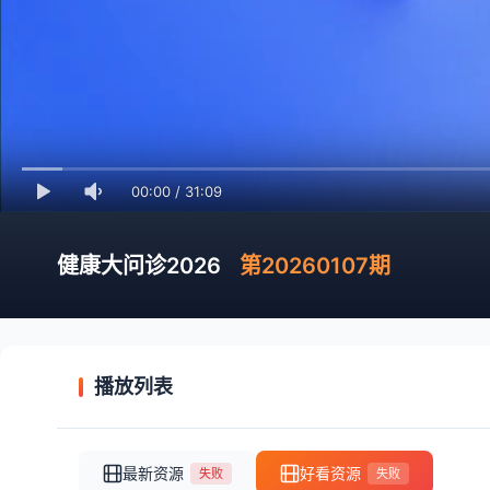
00:00
/
31:09
健康大问诊2026
第20260107期
播放列表
最新资源
好看资源
失败
失败