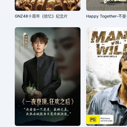
GNZ48十周年《拾忆》纪念片
Happy Together-