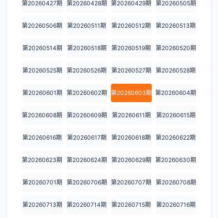
第20260427期
第20260428期
第20260429期
第20260505期
第20260506期
第20260511期
第20260512期
第20260513期
第20260514期
第20260518期
第20260519期
第20260520期
第20260525期
第20260526期
第20260527期
第20260528期
第20260601期
第20260602期
第20260603期
第20260604期
第20260608期
第20260609期
第20260611期
第20260615期
第20260616期
第20260617期
第20260618期
第20260622期
第20260623期
第20260624期
第20260629期
第20260630期
第20260701期
第20260706期
第20260707期
第20260708期
第20260713期
第20260714期
第20260715期
第20260716期