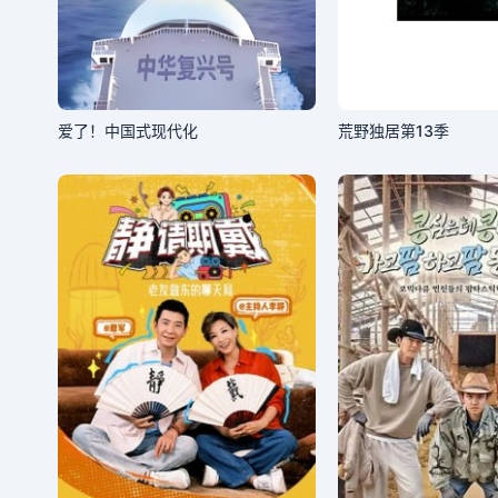
爱了！中国式现代化
荒野独居第13季