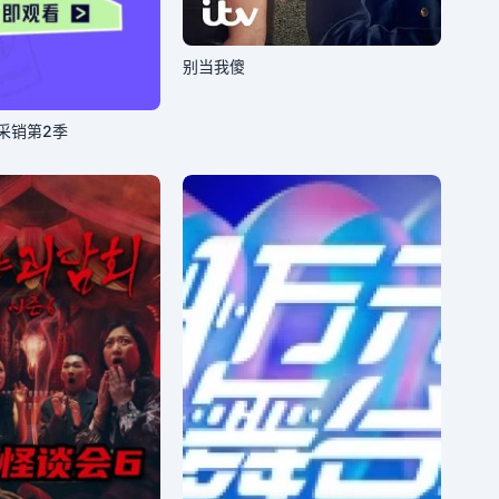
别当我傻
采销第2季