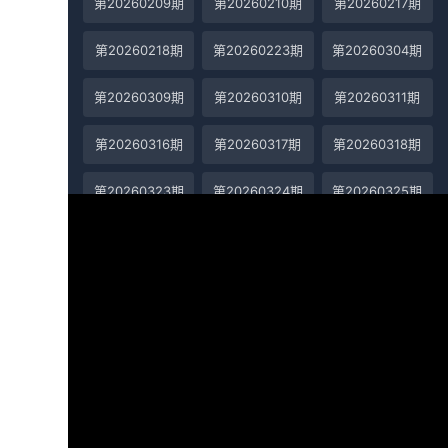
第20260209期
第20260210期
第20260217期
第20260218期
第20260223期
第20260304期
第20260309期
第20260310期
第20260311期
第20260316期
第20260317期
第20260318期
第20260323期
第20260324期
第20260325期
第20260330期
第20260331期
第20260401期
第20260408期
第20260413期
第20260414期
第20260415期
第20260420期
第20260421期
第20260422期
第20260427期
第20260428期
第20260429期
第20260505期
第20260506期