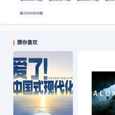
第20260806期
猜你喜欢