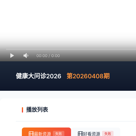
00:00
/
0:00
健康大问诊2026
第20260408期
播放列表
最新资源
好看资源
失败
失败