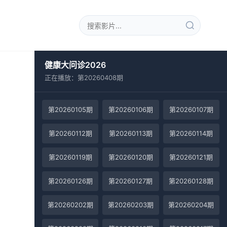
健康大问诊2026
正在播放：第20260408期
第20260105期
第20260106期
第20260107期
第20260112期
第20260113期
第20260114期
第20260119期
第20260120期
第20260121期
第20260126期
第20260127期
第20260128期
第20260202期
第20260203期
第20260204期