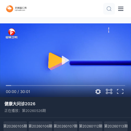
第5期下
第4期
更新至09集
更新至第20260807期
更新至06集
第2期
更新至06集
第4期
更新至20260807期
全4集
00:00
/
30:01
健康大问诊2026
正在播放：第20260526期
第20260105期
第20260106期
第20260107期
第20260112期
第20260113期