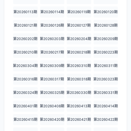
第20260608期
第20260609期
第20260611期
第20260615期
第20260616期
第20260113期
第20260114期
第20260119期
第20260120期
第20260617期
第20260618期
第20260622期
第20260623期
第20260624期
第20260121期
第20260126期
第20260127期
第20260128期
第20260629期
第20260630期
第20260701期
第20260706期
第20260707期
第20260202期
第20260203期
第20260204期
第20260209期
第20260708期
第20260713期
第20260714期
第20260715期
第20260716期
第20260720期
第20260721期
第20260722期
第20260723期
第20260803期
第20260210期
第20260217期
第20260218期
第20260223期
第20260804期
第20260805期
第20260806期
第20260304期
第20260309期
第20260310期
第20260311期
第20260316期
第20260317期
第20260318期
第20260323期
第20260324期
第20260325期
第20260330期
第20260331期
第20260401期
第20260408期
第20260413期
第20260414期
第20260415期
第20260420期
第20260421期
第20260422期