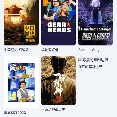
中国通史·精编版
齿轮爱好者
Fandom Stage
陈辰的超越边界
一饭封神第二季
震震有詞2023