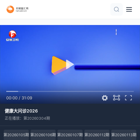
第3期
更新至20260805期
山河铸碑，致敬独库筑路英雄
第6集
第40集完结
更新至第04集
已完结 共208期
更新至第20260808期
第5集完结
第2期完结
00:00
/
31:09
健康大问诊2026
正在播放：第20260304期
第20260105期
第20260106期
第20260107期
第20260112期
第20260113期