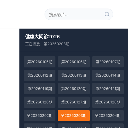
健康大问诊2026
正在播放：第20260203期
第20260105期
第20260106期
第20260107期
第20260112期
第20260113期
第20260114期
第20260119期
第20260120期
第20260121期
第20260126期
第20260127期
第20260128期
第20260202期
第20260203期
第20260204期