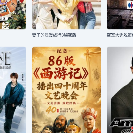
妻子的浪漫旅行3秘密版
密室大逃脱第