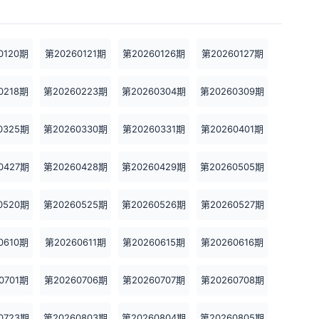
0120期
第20260121期
第20260126期
第20260127期
0218期
第20260223期
第20260304期
第20260309期
0325期
第20260330期
第20260331期
第20260401期
0427期
第20260428期
第20260429期
第20260505期
0520期
第20260525期
第20260526期
第20260527期
0610期
第20260611期
第20260615期
第20260616期
0701期
第20260706期
第20260707期
第20260708期
0723期
第20260803期
第20260804期
第20260805期