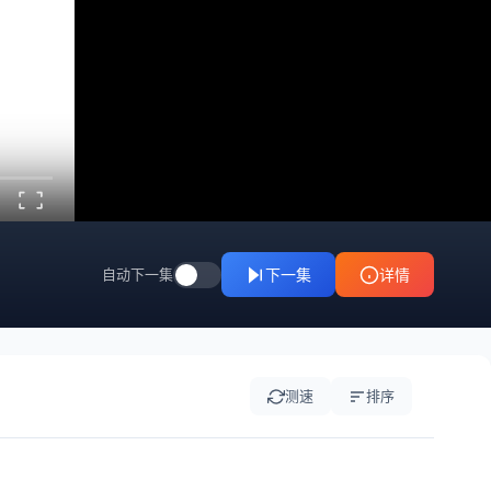
第20260630期
第20260701期
第20260706期
第20260707期
第20260708期
第20260713期
第20260714期
第20260715期
第20260716期
第20260720期
第20260721期
第20260722期
第20260723期
第20260803期
第20260804期
第20260805期
第20260806期
自动下一集
下一集
详情
测速
排序