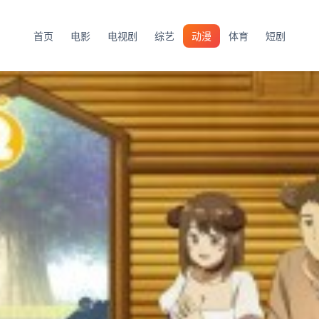
首页
电影
电视剧
综艺
动漫
体育
短剧