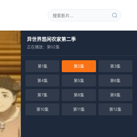
异世界悠闲农家第二季
正在播放：第02集
第1集
第2集
第3集
第4集
第5集
第6集
第7集
第8集
第9集
第10集
第11集
第12集