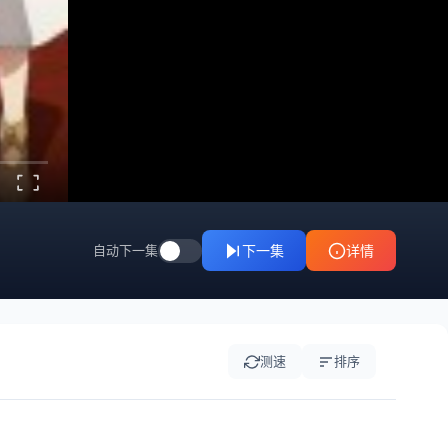
自动下一集
下一集
详情
测速
排序