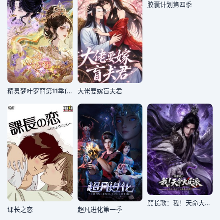
胶囊计划第四季
精灵梦叶罗丽第11季(下)
大佬要嫁盲夫君
顾长歌：我！天命大反派
课长之恋
超凡进化第一季