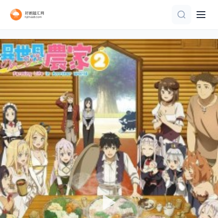
更新至08集
HD国语
第107集已完结
更新至10集
第50集已完结
连载中 连载到5集
DVD中字
第60集完结
更新至09集
更新至04集