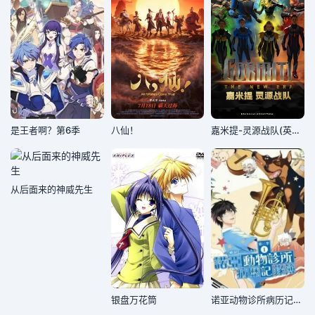
是王者啊？第6季
八仙！
嘉米提-灵源战队​(英文版)
从后面来的神威先生
银盘万花筒
诺亚动物诊所病历记录簿