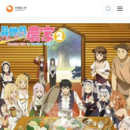
第03集已完结
第4集
第10集
更新至04集
TC国语
第2集
连载中 连载到3集
第12集完结
更新至第09集
更新至02集