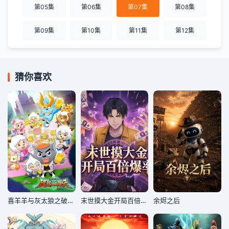
第05集
第06集
第07集
第08集
第09集
第10集
第11集
第12集
猜你喜欢
喜羊羊与灰太狼之破界山海诀番外篇
末世摸大金开局百倍爆率
余烬之后