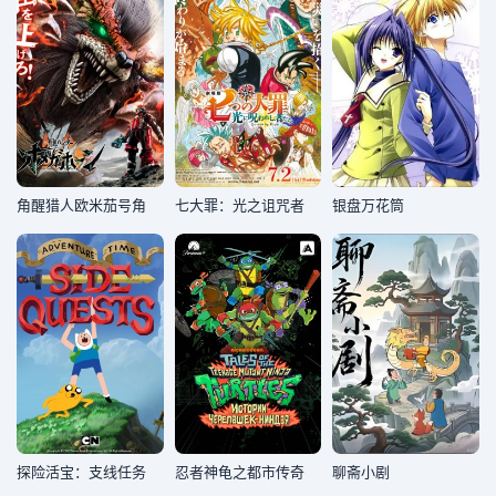
角醒猎人欧米茄号角
七大罪：光之诅咒者
银盘万花筒
探险活宝：支线任务
忍者神龟之都市传奇
聊斋小剧