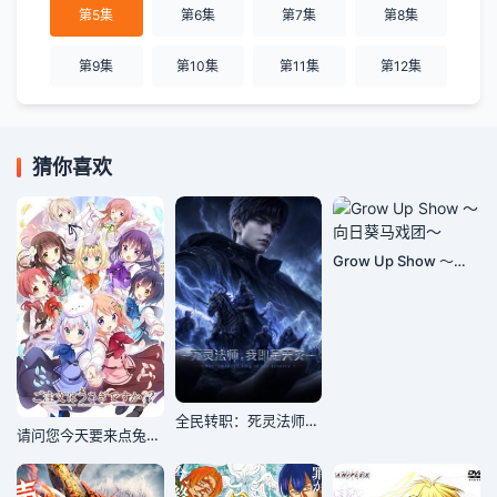
第5集
第6集
第7集
第8集
第9集
第10集
第11集
第12集
猜你喜欢
Grow Up Show ～向日葵马戏团～
全民转职：死灵法师，我即是天灾
请问您今天要来点兔子吗，第二季