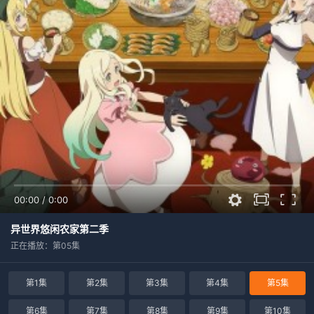
00:00
/
0:00
异世界悠闲农家第二季
正在播放：第05集
第1集
第2集
第3集
第4集
第5集
第6集
第7集
第8集
第9集
第10集