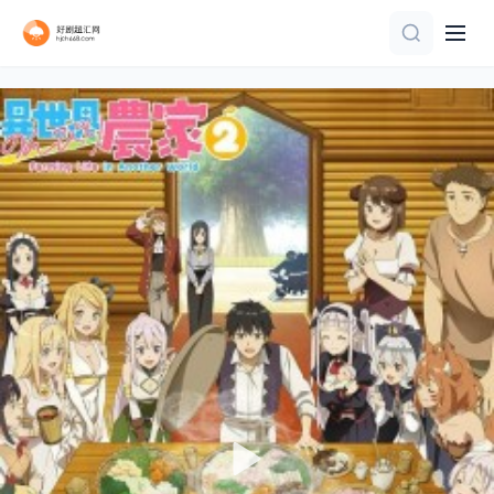
第12集完结
更新至07集
连载中 连载到4集
第1集
正片
第12集完结
第20集完结
第12集完结
第10集
第23集