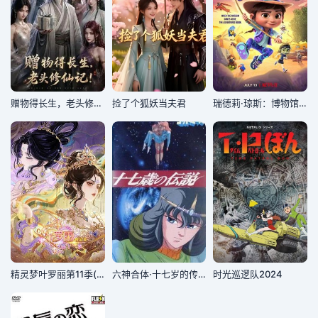
赠物得长生，老头修仙记！
捡了个狐妖当夫君
瑞德莉·琼斯：博物馆守护者第一季
精灵梦叶罗丽第11季(下)
六神合体·十七岁的传说
时光巡逻队2024