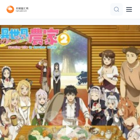
第14集
第54集完结
第41集
第114集已完结
第13集
已完结
更新至10集
HD中字|国语
已完结 共12集
DVD中字