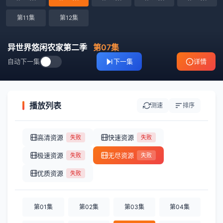
第11集
第12集
异世界悠闲农家第二季
第07集
自动下一集
下一集
详情
播放列表
测速
排序
高清资源
快速资源
失败
失败
极速资源
无尽资源
失败
失败
优质资源
失败
第01集
第02集
第03集
第04集