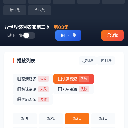
第11集
第12集
异世界悠闲农家第二季
第03集
自动下一集
下一集
详情
播放列表
测速
排序
高清资源
快速资源
失败
失败
极速资源
无尽资源
失败
失败
优质资源
失败
第1集
第2集
第3集
第4集