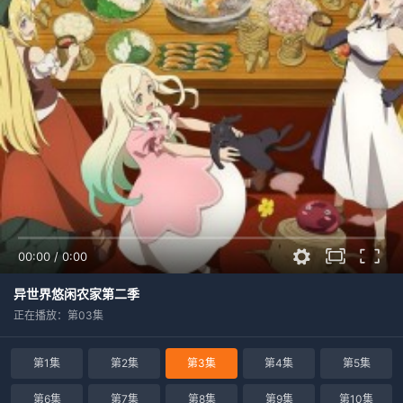
00:00
/
0:00
异世界悠闲农家第二季
正在播放：第03集
第1集
第2集
第3集
第4集
第5集
第6集
第7集
第8集
第9集
第10集