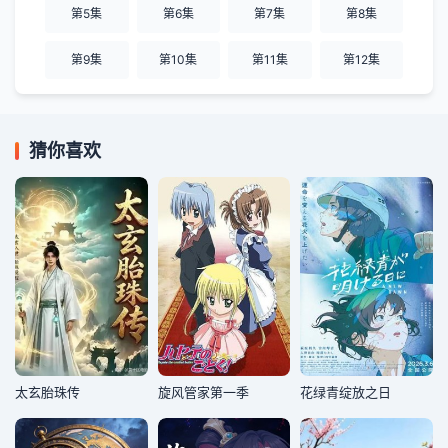
第5集
第6集
第7集
第8集
第9集
第10集
第11集
第12集
猜你喜欢
太玄胎珠传
旋风管家第一季
花绿青绽放之日