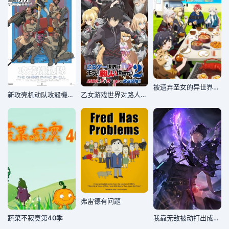
被遗弃圣女的异世界美食之旅用隐藏技能召唤了露营车
新攻壳机动队攻殻機動隊
乙女游戏世界对路人角色很不友好第二季
弗雷德有问题
蔬菜不寂寞第40季
我靠无敌被动打出成吨伤害！