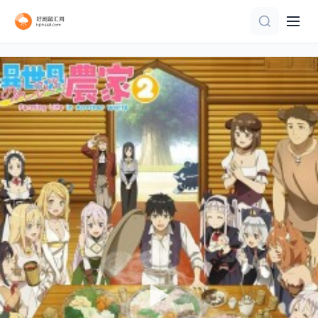
更新至第1集
第50集已完结
第70集完结
第5集
第10集
连载中 连载到5集
第11集
全60集
第4集已完结
第50集已完结