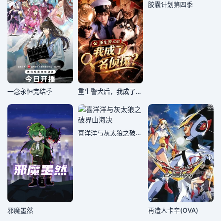
胶囊计划第四季
​一念永恒完结季
重生警犬后，我成了名侦探
喜洋洋与灰太狼之破界山海决
邪魔墨然
再造人卡辛(OVA)