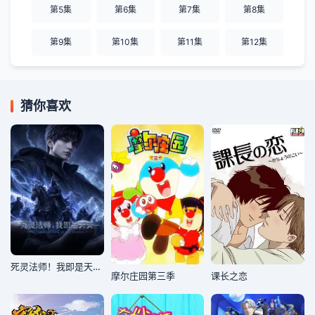
第5集
第6集
第7集
第8集
第9集
第10集
第11集
第12集
猜你喜欢
死灵法师！我即是天灾动漫版
摩尔庄园第三季
课长之恋