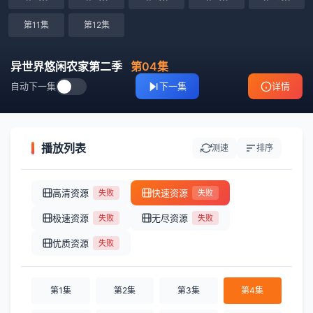
第11集
第12集
异世界悠闲农家第二季
第04集
自动下一集
下一集
详情
播放列表
测速
排序
高清资源
快速资源
失败
失败
极速资源
无尽资源
失败
失败
优质资源
失败
第1集
第2集
第3集
第4集