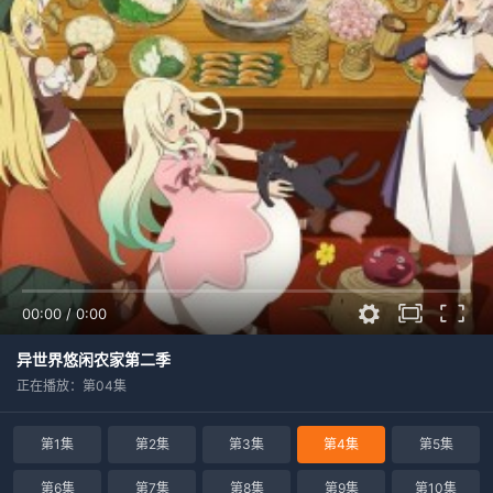
00:00
/
0:00
异世界悠闲农家第二季
正在播放：第04集
第1集
第2集
第3集
第4集
第5集
第6集
第7集
第8集
第9集
第10集