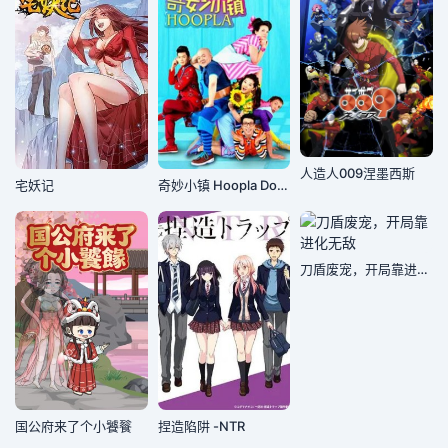
人造人009涅墨西斯
宅妖记
奇妙小镇 Hoopla Doopla!
刀盾废宠，开局靠进化无敌
国公府来了个小饕餮
捏造陷阱 -NTR