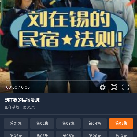
00:00
/
0:00
刘在锡的民宿法则！
正在播放：第05集
第01集
第02集
第03集
第04集
第05集
第06集
第07集
第08集
第09集
第10集