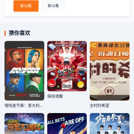
第09集
第10集
猜你喜欢
保持清醒
嘻哈星节奏：意大利篇第三季
全村的希望