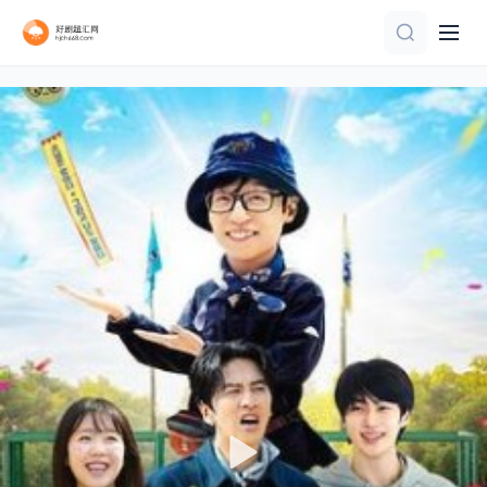
第8集完结
更新至20260705
更新至第20250817期
更新至20260805期下
更新至02期
第20260806期
第7期下
20260805第10期：全员星空夜聊坦白真心
第6集完结
更新至20260805期